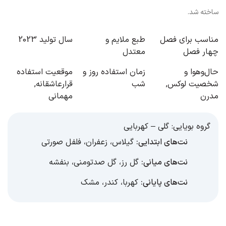
ساخته شد.
مناسب برای فصل
طبع
ملایم و
سال تولید
2023
چهار فصل
معتدل
حال‌و‌هوا و
زمان استفاده
روز و
موقعیت استفاده
شخصیت
لوکس
,
شب
قرارعاشقانه
,
مدرن
مهمانی
گروه بویایی:
گلی – کهربایی
نت‌های ابتدایی:
گیلاس
،
زعفران
،
فلفل صورتی
نت‌های میانی:
گل رز
،
گل صدتومنی
،
بنفشه
نت‌های پایانی:
کهربا
،
کندر
،
مشک