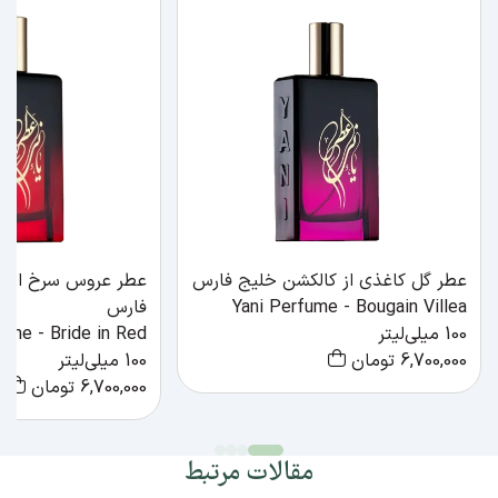
عطر گل کاغذی از کالکشن خلیج فارس
عطر عروس سرخ از ک
Yani Perfume - Bougain Villea
فارس
100 میلی‌لیتر
fume - Bride in Red
6,700,000
تومان
100 میلی‌لیتر
6,700,000
تومان
مقالات مرتبط