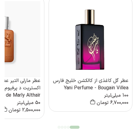
عطر گل کاغذی از کالکشن خلیج فارس
عطر مارلی التیر عطری
Yani Perfume - Bougain Villea
اکستریت د پرفیوم ۵۰ میل
100 میلی‌لیتر
s de Marly Althaïr
6,700,000
تومان
50 میلی‌لیتر
2,500,000
تومان