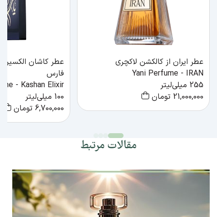
عطر ایران از کالکشن لاکچری
عطر کاشان الکسیر ا
Yani Perfume - IRAN
فارس
255 میلی‌لیتر
ume - Kashan Elixir
21,000,000
تومان
100 میلی‌لیتر
6,700,000
تومان
مقالات مرتبط