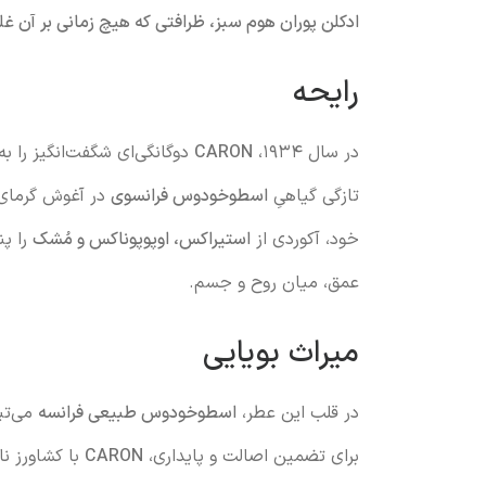
ادکلن پوران هوم سبز، ظرافتی که هیچ زمانی بر آن غلب
رایحه
در سال ۱۹۳۴،
CARON
دوگانگی‌ای شگفت‌انگیز را ب
تازگی گیاهیِ
اسطوخودوس فرانسوی
در آغوش گرما
خود، آکوردی از
استیراکس، اوپوپوناکس و مُشک
را پ
عمق، میان روح و جسم.
میراث بویایی
در قلب این عطر،
اسطوخودوس طبیعی فرانسه
می‌تپ
برای تضمین اصالت و پایداری،
CARON
با کشاورز نا