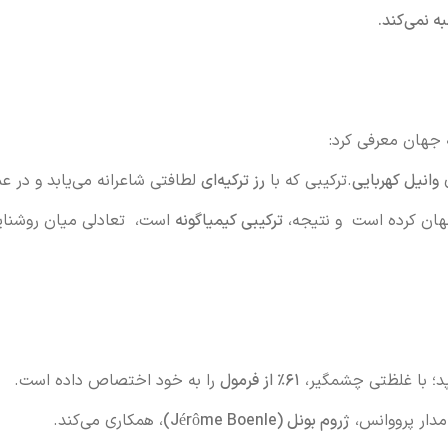
دوستانتان را به تجربه این رایحه دعوت کنید
ه نمی‌کند.
ه جهان معرفی کرد:
ی
وانیل کهربایی
.ترکیبی که با
رز ترکیه‌ای
لطافتی شاعرانه می‌یابد و در ع
نهان کرده است و نتیجه،
ترکیبی کیمیاگونه
است، تعادلی میان روشنای
د؛ با غلظتی چشمگیر،
۶۱٪ از فرمول
را به خود اختصاص داده است.
مدار پرووانس،
ژروم بونل (Jérôme Boenle)
، همکاری می‌کند.