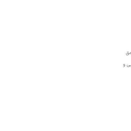
مق
ی و