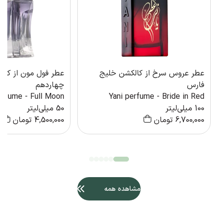
عطر عروس سرخ از کالکشن خلیج
عطر فول مون از کا
فارس
چهاردهم
erfume - Full Moon
Yani perfume - Bride in Red
100 میلی‌لیتر
50 میلی‌لیتر
6,700,000
تومان
4,500,000
تومان
مشاهده همه