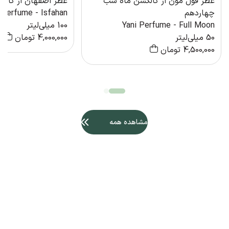
عطر فول مون از کالکشن ماه شب
عطر اصفهان از کالک
چهاردهم
 Perfume - Isfahan
Yani Perfume - Full Moon
100 میلی‌لیتر
50 میلی‌لیتر
4,000,000
تومان
4,500,000
تومان
مشاهده همه