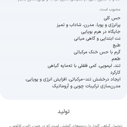
محبوب است.
حس کلی
پرانرژی و پویا، مدرن، شاداب و تمیز
جایگاه در هرم بویایی
نت ابتدایی و گاهی میانی
طبع
گرم با حس خنک مرکباتی
طعم
تند، لیمویی، کمی فلفلی با ته‌مایه گیاهی
کارکرد
ایجاد درخشش تند–مرکباتی، افزایش انرژی و پویایی،
مدرن‌سازی ترکیبات چوبی و آروماتیک
تولید
زنجبیل گیاهی گلدار با ریزوم‌های گوشتی است که در
چین، ژاپن، لائوس،