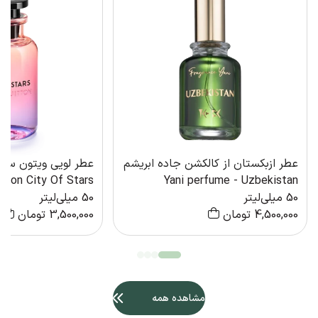
عطر ازبکستان از کالکشن جاده ابریشم
عطر لویی ویتون سیت
itton City Of Stars
Yani perfume - Uzbekistan
50 میلی‌لیتر
50 میلی‌لیتر
4,500,000
تومان
3,500,000
تومان
مشاهده همه