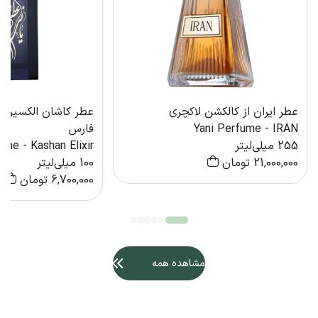
عطر ایران از کالکشن لاکچری
عطر کاشان الکسیر ا
Yani Perfume - IRAN
فارس
255 میلی‌لیتر
ume - Kashan Elixir
21,000,000
تومان
100 میلی‌لیتر
6,700,000
تومان
مشاهده همه