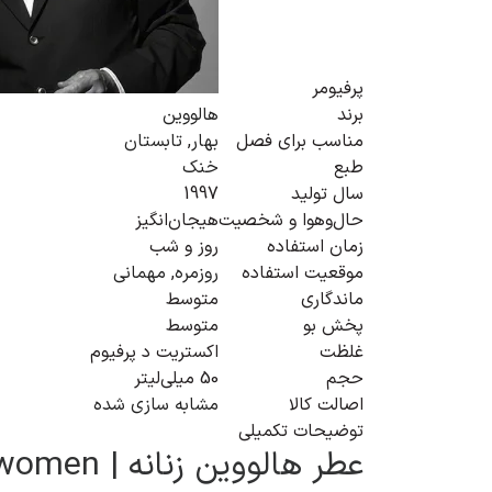
پرفیومر
برند
هالووین
مناسب برای فصل
بهار
,
تابستان
طبع
خنک
سال تولید
1997
حال‌و‌هوا و شخصیت
هیجان‌انگیز
زمان استفاده
روز و شب
موقعیت استفاده
روزمره
,
مهمانی
ماندگاری
متوسط
پخش بو
متوسط
غلظت
اکستریت د پرفیوم
حجم
50 میلی‌لیتر
اصالت کالا
مشابه سازی شده
توضیحات تکمیلی
عطر هالووین زنانه | Halloween for women