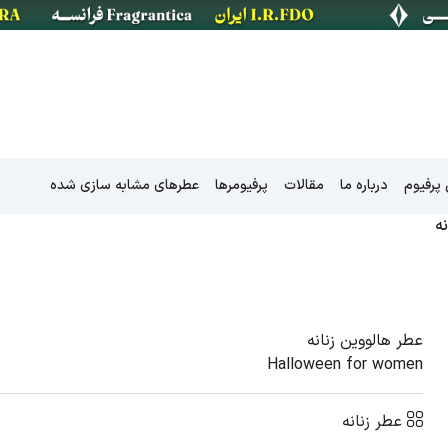
پرفیوم
درباره ما
مقالات
پرفیومرها
عطرهای مشابه سازی شده
ه
کالکشن جاده ابریشم
عطر هالووین زنانه
Halloween for women
کالکشن نیش
کالکشن خلیج فارس
عطر زنانه
کالکشن شهر های ایران