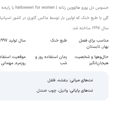
جسوس دل پوزو هالووین زنانه |  for women
گلی با طبع خنک که اولین بار توسط ماکس گاوری در کشور اسپانیا 
سال 1997 ساخته شد.
مناسب برای فصل
طبع
خنک
سال تولید
1997
بهار
,
تابستان
حال‌و‌هوا و شخصیت
زمان استفاده
روز و
موقعیت استفاد
هیجان‌انگیز
شب
روزمره
,
مهمانی
نت‌های میانی:
بنفشه
،
فلفل
نت‌های پایانی:
وانیل
،
چوب صندل