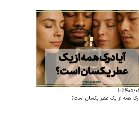
1405/01/29
1405/0
درک همه از یک عطر یکسان است؟
عطر امضای ادل؛
سرد سال