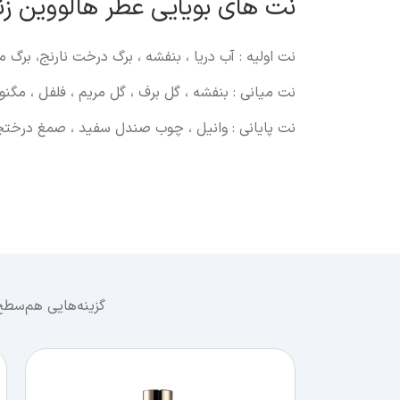
نت های بویایی عطر هالووین زنا
نت اولیه : آب دریا ، بنفشه ، برگ درخت نارنج، برگ م
نت میانی : بنفشه ، گل برف ، گل مریم ، فلفل ، مگنول
نت پایانی : وانیل ، چوب صندل سفید ، صمغ درختچ
گزینه‌هایی هم‌سطح