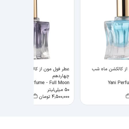
از کالکشن ماه شب
عطر فول مون از کالکشن ماه شب
چهاردهم
Yani Perfume - Full Moon
Yani Perf
50 میلی‌لیتر
4,500,000
تومان