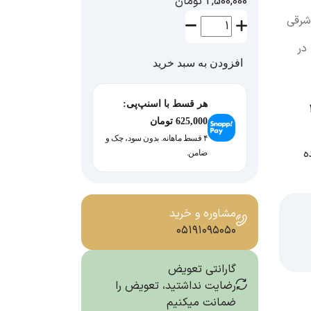
2,500,000
تومان
halloween با رایحه شرقی
در
افزودن به سبد خرید
هر قسط با اسنپ‌پی:
625,000
تومان
۴ قسط ماهانه. بدون سود، چک و
ه
ضامن.
مشاوره و خرید
۰۵۱۹۱۰۹۵۰۵۰
گارانتی تعویض
رضایت نداشتید، تعویض را
ضمانت میکنیم