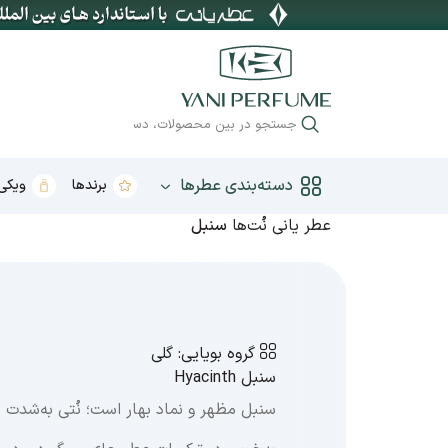
دسته‌بندی عطرها
برندها
ویکی 
عطر یانی
نُت‌ها
سنبل
عطر زنانه
عطر بهار
گروه بویایی:
گلی
عطر مردانه
عطر تابستان
سنبل
Hyacinth
عطر یونیسکس
عطر پاییز
سنبل مظهر و نماد بهار است؛ نُتی به‌شدت 
عطر بچگانه
عطر زمستان