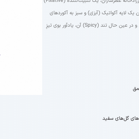
به‌خوبی در ترکیبات عطر جای می‌گیرد و در زرادخانه عطرسازان، یک تثبیت‌کننده (Fixative)
ن یک لایه آکواتیک (آبزی) و سبز به آکوردهای
جنبه‌های شیرین و در عین حال تند (Spicy) آن، یادآور بوی تیزِ
مق