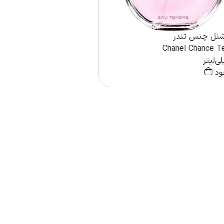
نل چنس تندر
Chanel Chance T
ود